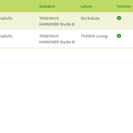
Standort
Lehrer
Termine
+adults
TANZHAUS
Vivi Kaluza
HANNOVER
Studio B
+adults
TANZHAUS
TheVinh Luong
HANNOVER
Studio B